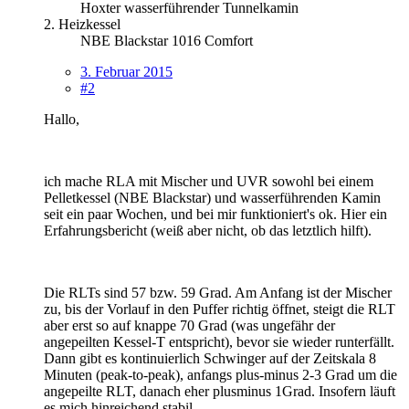
Hoxter wasserführender Tunnelkamin
2. Heizkessel
NBE Blackstar 1016 Comfort
3. Februar 2015
#2
Hallo,
ich mache RLA mit Mischer und UVR sowohl bei einem
Pelletkessel (NBE Blackstar) und wasserführenden Kamin
seit ein paar Wochen, und bei mir funktioniert's ok. Hier ein
Erfahrungsbericht (weiß aber nicht, ob das letztlich hilft).
Die RLTs sind 57 bzw. 59 Grad. Am Anfang ist der Mischer
zu, bis der Vorlauf in den Puffer richtig öffnet, steigt die RLT
aber erst so auf knappe 70 Grad (was ungefähr der
angepeilten Kessel-T entspricht), bevor sie wieder runterfällt.
Dann gibt es kontinuierlich Schwinger auf der Zeitskala 8
Minuten (peak-to-peak), anfangs plus-minus 2-3 Grad um die
angepeilte RLT, danach eher plusminus 1Grad. Insofern läuft
es mich hinreichend stabil.