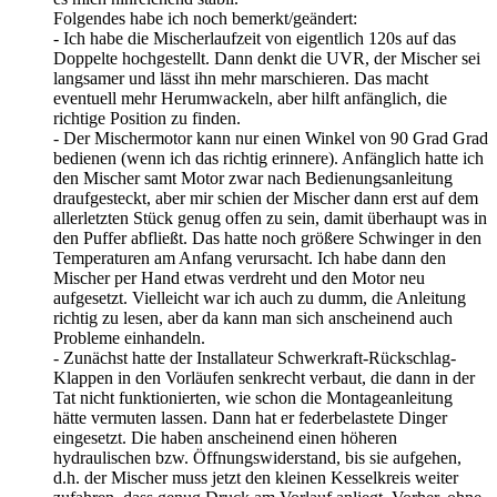
Folgendes habe ich noch bemerkt/geändert:
- Ich habe die Mischerlaufzeit von eigentlich 120s auf das
Doppelte hochgestellt. Dann denkt die UVR, der Mischer sei
langsamer und lässt ihn mehr marschieren. Das macht
eventuell mehr Herumwackeln, aber hilft anfänglich, die
richtige Position zu finden.
- Der Mischermotor kann nur einen Winkel von 90 Grad Grad
bedienen (wenn ich das richtig erinnere). Anfänglich hatte ich
den Mischer samt Motor zwar nach Bedienungsanleitung
draufgesteckt, aber mir schien der Mischer dann erst auf dem
allerletzten Stück genug offen zu sein, damit überhaupt was in
den Puffer abfließt. Das hatte noch größere Schwinger in den
Temperaturen am Anfang verursacht. Ich habe dann den
Mischer per Hand etwas verdreht und den Motor neu
aufgesetzt. Vielleicht war ich auch zu dumm, die Anleitung
richtig zu lesen, aber da kann man sich anscheinend auch
Probleme einhandeln.
- Zunächst hatte der Installateur Schwerkraft-Rückschlag-
Klappen in den Vorläufen senkrecht verbaut, die dann in der
Tat nicht funktionierten, wie schon die Montageanleitung
hätte vermuten lassen. Dann hat er federbelastete Dinger
eingesetzt. Die haben anscheinend einen höheren
hydraulischen bzw. Öffnungswiderstand, bis sie aufgehen,
d.h. der Mischer muss jetzt den kleinen Kesselkreis weiter