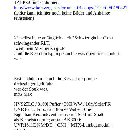
TAPPS2 findest du hier:
http://www.holzvergaser-forum.…01-tapps-2?start=50#80827
(leider kann ich hier noch keine Bilder und Anhänge
reinstellen)
Ich selbst hatte anfänglich auch "Schwierigkeiten" mit
schwingender RLT,
-weil mein Mischer zu groß
-und die Kesselkreispumpe auch etwas überdimensioniert
war.
Erst nachdem ich auch die Kesselkreispumpe
drehzahlgeregelt fuhr,
war der Spuk weg.
mfG Max
HVS25LC / 3100l Puffer / 300l WW / 10m²SolarFK
UVR1611 / Fubo ca. 180m² / Wahei 16m²
Eigenbau Keramikventuridüse mit SekLuft-Spalt
als Kesselsteuerung anstatt AK3000:
UVR1611E NM/DE + CMI + MTX-Lambdamodul +