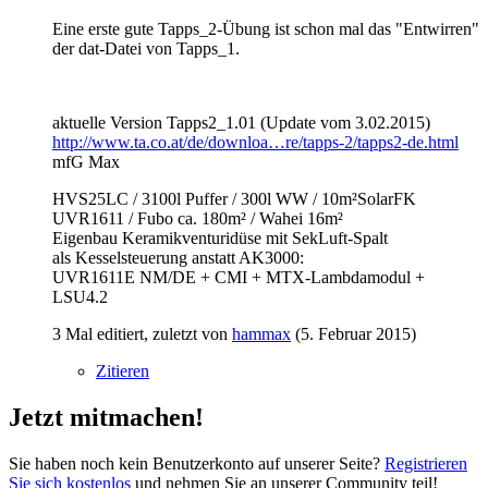
Eine erste gute Tapps_2-Übung ist schon mal das "Entwirren"
der dat-Datei von Tapps_1.
aktuelle Version Tapps2_1.01 (Update vom 3.02.2015)
http://www.ta.co.at/de/downloa…re/tapps-2/tapps2-de.html
mfG Max
HVS25LC / 3100l Puffer / 300l WW / 10m²SolarFK
UVR1611 / Fubo ca. 180m² / Wahei 16m²
Eigenbau Keramikventuridüse mit SekLuft-Spalt
als Kesselsteuerung anstatt AK3000:
UVR1611E NM/DE + CMI + MTX-Lambdamodul +
LSU4.2
3 Mal editiert, zuletzt von
hammax
(
5. Februar 2015
)
Zitieren
Jetzt mitmachen!
Sie haben noch kein Benutzerkonto auf unserer Seite?
Registrieren
Sie sich kostenlos
und nehmen Sie an unserer Community teil!