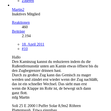
Zitieren
Martin2
Inaktives Mitglied
Reaktionen
460
Beiträge
2.194
18. April 2011
#10
Hallo
Den Kaminzug kannst du reduzieren indem du die
Rußentfernunstür unten am Kamin etwas öffnest bis du
den Zugbegrenzer drinnen hast.
Durch zu großen Zug kann das Gemisch zu mager
werden und zündet erst wieder wenn der Zug nachläßt,
das ist ein schneller Wechsel. Das sieht man erst
wenn die Klappe im Rohr ist, de bewegt sich dann
ganz flott.
mfg Martin
Soli 25 E 2000 l Puffer Solar 8,9m2 Röhren
Plattentaush. Friwa eigenbau