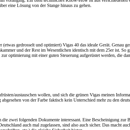
in voranging. Ein bissl technisches Know-How ist aus verschiedenen
ber eine Lösung von der Stange hinaus zu gehen.
ter (etwas gedrosselt und optimiert) Vigas 40 das ideale Gerät. Gena
nkammer und der Rest im Wesentlichen identisch mit dem 25er ist. So g
l zur optimierung mit einer guten Steuerung aufgerüstet werden, die dan
aufrüsten/austauschen wollen, und sich die grünen Vigas meinen Inform
g abgesehen von der Farbe faktisch kein Unterschied mehr zu den deut
ie zwei folgenden Dokumente interessant. Eine Bescheinigung zur Bes
utschland auch mal zugelassen, sind also auch sicher. Das macht auch 