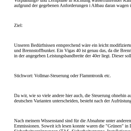
Vorplanungs- und Lernphase in Richtung wasserführender Kam
aufgrund der gegebenen Anforderungen i Altbau daran wagen ü
Ziel:
Unseren Bedürfnissen entsprechend wäre ein leicht modifizier
und Brennstoffbunker. Ein Vigas 40 ist genau das, da die Bren
in der angegeben Leistungsbandbreite der 40er liegt. Dieser sol
Stichwort: Vollmar-Steuerung oder Flammtronik etc.
Da wir, wie so viele andere hier auch, die Steuerung ohnehin 
deutschen Varianten unterscheiden, besteht nach der Aufrüstun
Nach meinem Wissenstand sind für die Abnahme unter anderem d
Emmissionen. Soweit ich lesen konnte waren die "Grünen" in De