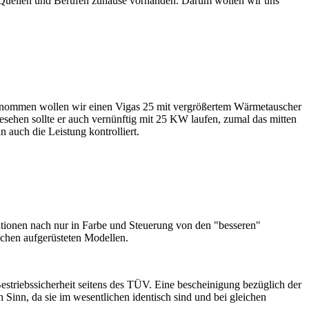
 Quellen und Berufen zuhause vorhanden. Darum wollen wir uns
u genommen wollen wir einen Vigas 25 mit vergrößertem Wärmetauscher
esehen sollte er auch vernünftig mit 25 KW laufen, zumal das mitten
n auch die Leistung kontrolliert.
ationen nach nur in Farbe und Steuerung von den "besseren"
schen aufgerüsteten Modellen.
triebssicherheit seitens des TÜV. Eine bescheinigung bezüglich der
Sinn, da sie im wesentlichen identisch sind und bei gleichen