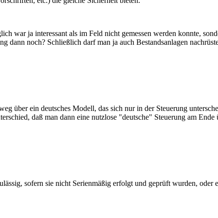
schriften, etc.) die gleiche Sicherheit bieten.
ich war ja interessant als im Feld nicht gemessen werden konnte, so
g dann noch? Schließlich darf man ja auch Bestandsanlagen nachrüsten 
g über ein deutsches Modell, das sich nur in der Steuerung unterschei
Unterschied, daß man dann eine nutzlose "deutsche" Steuerung am Ende 
zulässig, sofern sie nicht Serienmäßig erfolgt und geprüft wurden, od