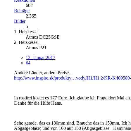
Reaktionen
602
Beiträge
2.365
Bilder
5
1. Heizkessel
Atmos DC25GSE
2. Heizkessel
Atmos P21
12. Januar 2017
#4
Andere Länder, andere Preise...
http://www.inspire.sk/produkty…vody/H1/H1.2/KR-K400589-
In rostfrei kostet es 177 Euro. Ich glaube ich Frage dort Mal an.
Danke für die Hilfe Hans.
Sehe gerade, das es 180mm sind. Brauche das in 150mm. Ich ha
Abgasgebläse) und von 160 auf 150 (Abgasgebläse - Kaminansc