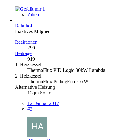
1
Zitieren
Bahnhof
Inaktives Mitglied
Reaktionen
296
Beiträge
919
1. Heizkessel
ThermoFlux PID Logic 30kW Lambda
2. Heizkessel
ThermoFlux PellingEco 25kW
Alternative Heizung
12qm Solar
12. Januar 2017
#3