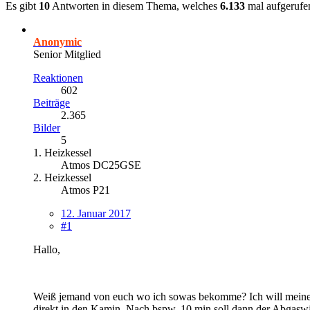
Es gibt
10
Antworten in diesem Thema, welches
6.133
mal aufgerufe
Anonymic
Senior Mitglied
Reaktionen
602
Beiträge
2.365
Bilder
5
1. Heizkessel
Atmos DC25GSE
2. Heizkessel
Atmos P21
12. Januar 2017
#1
Hallo,
Weiß jemand von euch wo ich sowas bekomme? Ich will meinen 
direkt in den Kamin. Nach bspw. 10 min soll dann der Abgasw