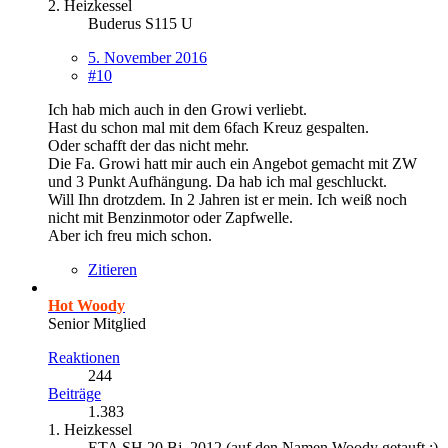
2. Heizkessel
Buderus S115 U
5. November 2016
#10
Ich hab mich auch in den Growi verliebt.
Hast du schon mal mit dem 6fach Kreuz gespalten.
Oder schafft der das nicht mehr.
Die Fa. Growi hatt mir auch ein Angebot gemacht mit ZW
und 3 Punkt Aufhängung. Da hab ich mal geschluckt.
Will Ihn drotzdem. In 2 Jahren ist er mein. Ich weiß noch
nicht mit Benzinmotor oder Zapfwelle.
Aber ich freu mich schon.
Zitieren
Hot Woody
Senior Mitglied
Reaktionen
244
Beiträge
1.383
1. Heizkessel
ETA SH 20 Bj. 2012 (auf den Namen Woody getauft ;)