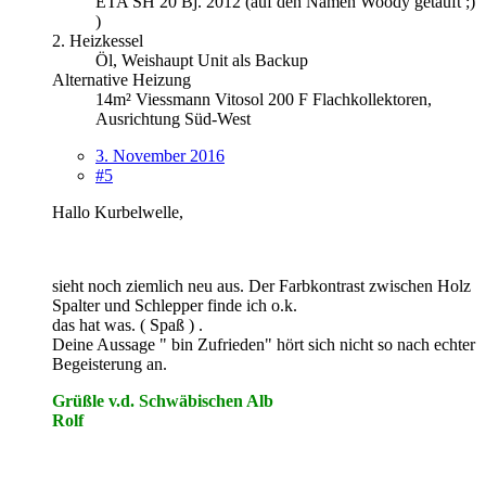
ETA SH 20 Bj. 2012 (auf den Namen Woody getauft ;)
)
2. Heizkessel
Öl, Weishaupt Unit als Backup
Alternative Heizung
14m² Viessmann Vitosol 200 F Flachkollektoren,
Ausrichtung Süd-West
3. November 2016
#5
Hallo Kurbelwelle,
sieht noch ziemlich neu aus. Der Farbkontrast zwischen Holz
Spalter und Schlepper finde ich o.k.
das hat was. ( Spaß ) .
Deine Aussage " bin Zufrieden" hört sich nicht so nach echter
Begeisterung an.
Grüßle v.d. Schwäbischen Alb
Rolf