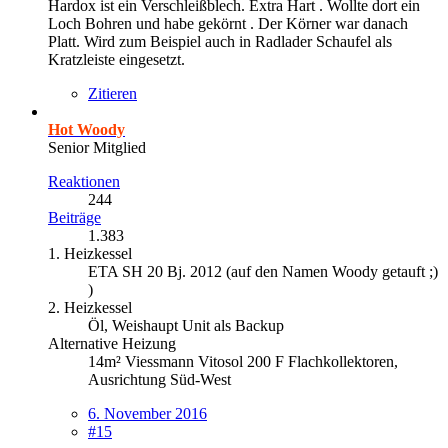
Hardox ist ein Verschleißblech. Extra Hart . Wollte dort ein
Loch Bohren und habe gekörnt . Der Körner war danach
Platt. Wird zum Beispiel auch in Radlader Schaufel als
Kratzleiste eingesetzt.
Zitieren
Hot Woody
Senior Mitglied
Reaktionen
244
Beiträge
1.383
1. Heizkessel
ETA SH 20 Bj. 2012 (auf den Namen Woody getauft ;)
)
2. Heizkessel
Öl, Weishaupt Unit als Backup
Alternative Heizung
14m² Viessmann Vitosol 200 F Flachkollektoren,
Ausrichtung Süd-West
6. November 2016
#15