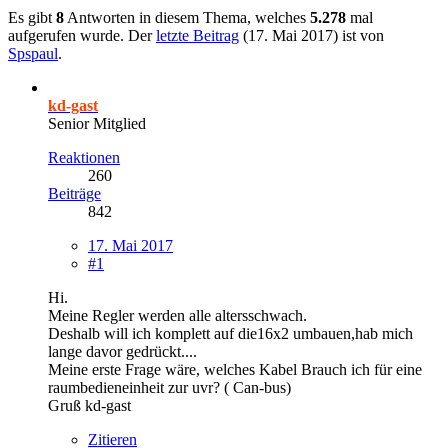
Es gibt
8
Antworten in diesem Thema, welches
5.278
mal
aufgerufen wurde. Der
letzte Beitrag
(
17. Mai 2017
) ist von
Spspaul
.
kd-gast
Senior Mitglied
Reaktionen
260
Beiträge
842
17. Mai 2017
#1
Hi.
Meine Regler werden alle altersschwach.
Deshalb will ich komplett auf die16x2 umbauen,hab mich
lange davor gedrückt....
Meine erste Frage wäre, welches Kabel Brauch ich für eine
raumbedieneinheit zur uvr? ( Can-bus)
Gruß kd-gast
Zitieren