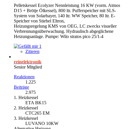
Pelletskessel Ecolyzer Nennleistung 16 KW (vorm. Atmos
D15 + Brötje Ölkessel), 800 ltr. Pufferspeicher mit SLS-
System von Solarbayer, 140 ltr. WW Speicher, 80 ltr. E-
Speicher von Stiebel Eltron,
Heizungsregelung KMS von OEG, LC zwecks visueller
Verbrennungsüberwachung. Hydraulisch abgeglichene
Heizungsanlage. Pumpe: Wilo stratos pico 25/1-4
1
Zitieren
reinelektronik
Senior Mitglied
Reaktionen
1.225
Beiträge
2.975
1. Heizkessel
ETA BK15
2. Heizkessel
CTC265 EM
3. Heizkessel
LUVANO 10KW
Alternative Heizung