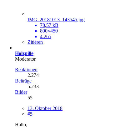
IMG_20181013_143545.jpg
78,57 kB
800×450
4.265
Zitieren
Holzpille
Moderator
Reaktionen
2.274
Beiträge
5.233
Bilder
55
13. Oktober 2018
#5
Hallo,