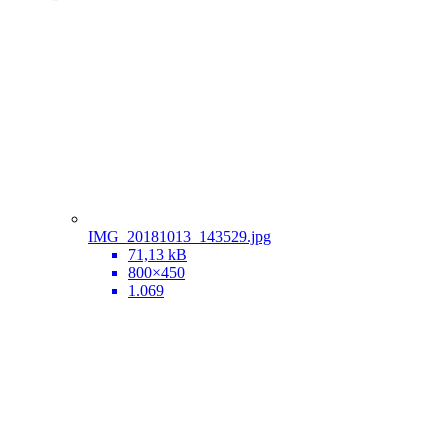
IMG_20181013_143529.jpg
71,13 kB
800×450
1.069