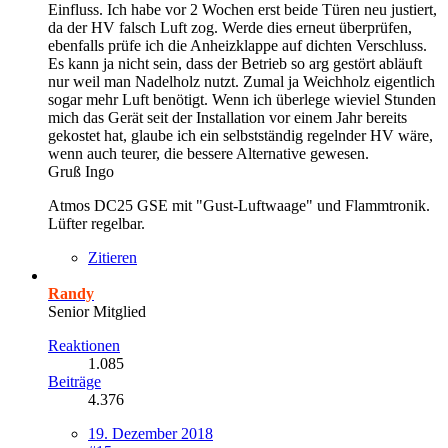
Einfluss. Ich habe vor 2 Wochen erst beide Türen neu justiert,
da der HV falsch Luft zog. Werde dies erneut überprüfen,
ebenfalls prüfe ich die Anheizklappe auf dichten Verschluss.
Es kann ja nicht sein, dass der Betrieb so arg gestört abläuft
nur weil man Nadelholz nutzt. Zumal ja Weichholz eigentlich
sogar mehr Luft benötigt. Wenn ich überlege wieviel Stunden
mich das Gerät seit der Installation vor einem Jahr bereits
gekostet hat, glaube ich ein selbstständig regelnder HV wäre,
wenn auch teurer, die bessere Alternative gewesen.
Gruß Ingo
Atmos DC25 GSE mit "Gust-Luftwaage" und Flammtronik.
Lüfter regelbar.
Zitieren
Randy
Senior Mitglied
Reaktionen
1.085
Beiträge
4.376
19. Dezember 2018