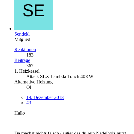
Sendekl
Mitglied
Reaktionen
183
Beiträge
367
1. Heizkessel
Attack SLX Lambda Touch 40KW
Alternative Heizung
Öl
19. Dezember 2018
#3
Hallo
Da machst nichts falsch / außer das du rein Nadelholz nutzt