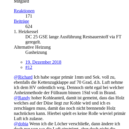
Mitglied
Reaktionen
171
Beiträge
624
1. Heizkessel
DC 25 GSE lange Ausführung Restsauerstoff via FT
geregelt.
Alternative Heizung
Gasheizung
19. Dezember 2018
#12
@Richard
Ich habe sogar primär 1mm und Sek. voll zu,
ebenfalls die Kettenzugklappe auf 70 Grad, d.h. Luft nehme
ich dem HV ordentlich weg. Dennoch steht egal bei welcher
Anheizmethode der Füllraum binnen 1Std voll in Brand.
@Randy
hoher Kohleanteil, damit ist gemeint, dass das Holz
welches auf der Düse liegt zur Kohle wird und ich es
zerschlagen muss, damit das noch nicht brennende Holz
nachrücken kann. Hierbei spielt es keine Rolle wieviel primär
Luft ich zulasse.
@dobia
Wenn ich die Löcher verschließe, dann ändere ich
doch nur von wo die Luft einströmt, aber doch nicht die