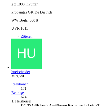
2 x 1000 lt Puffer
Propangas GK De Dietrich
WW Boiler 300 lt
UVR 1611
Zitieren
huelscheider
Mitglied
Reaktionen
171
Beiträge
624
1. Heizkessel
DC 25 GSE lange Ausführung Restsauerstoff via FT