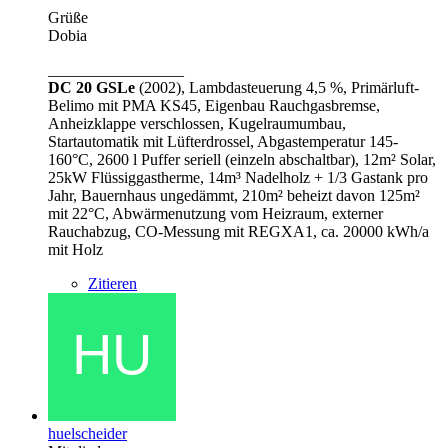
Grüße
Dobia
_________________
DC 20 GSLe
(2002), Lambdasteuerung 4,5 %, Primärluft-
Belimo mit PMA KS45, Eigenbau Rauchgasbremse,
Anheizklappe verschlossen, Kugelraumumbau,
Startautomatik mit Lüfterdrossel, Abgastemperatur 145-
160°C, 2600 l Puffer seriell (einzeln abschaltbar), 12m² Solar,
25kW Flüssiggastherme, 14m³ Nadelholz + 1/3 Gastank pro
Jahr, Bauernhaus ungedämmt, 210m² beheizt davon 125m²
mit 22°C, Abwärmenutzung vom Heizraum, externer
Rauchabzug, CO-Messung mit REGXA1, ca. 20000 kWh/a
mit Holz
Zitieren
huelscheider