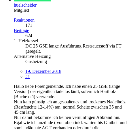
huelscheider
Mitglied
Reaktionen
171
Beiträge
624
1. Heizkessel
DC 25 GSE lange Ausführung Restsauerstoff via FT
geregelt.
Alternative Heizung
Gasheizung
19. Dezember 2018
#1
Hallo liebe Forengemeinde. Ich habe einen 25 GSE (lange
Version) der eigentlich tadellos läuft, sofern ich Hartholz
(Buche o.ä) verwende.
Nun kam günstig ich an gespaltenes und trockenes Nadelholz
(Restfeuchte 12-14%) ran, normal Scheite zwischen 35 und
45 cm lang.
Nur damit bekomme ich keinen vernünftigen Abbrand hin.
Egal wie ich anzünde ( von oben inkl. warten bis Glutbett und
somit adäquate AGT vorhanden oder durch die