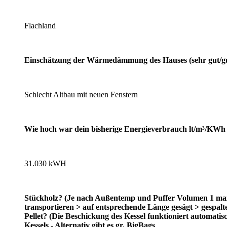
Flachland
Einschätzung der Wärmedämmung des Hauses (sehr gut/gut/
Schlecht Altbau mit neuen Fenstern
Wie hoch war dein bisherige Energieverbrauch lt/m³/KWh
31.030 kWH
Stückholz? (Je nach Außentemp und Puffer Volumen 1 max 
transportieren > auf entsprechende Länge gesägt > gespalte
Pellet? (Die Beschickung des Kessel funktioniert automat
Kessels - Alternativ gibt es gr. BigBags