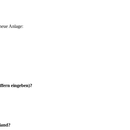
 neue Anlage:
iffern eingeben)?
hland?