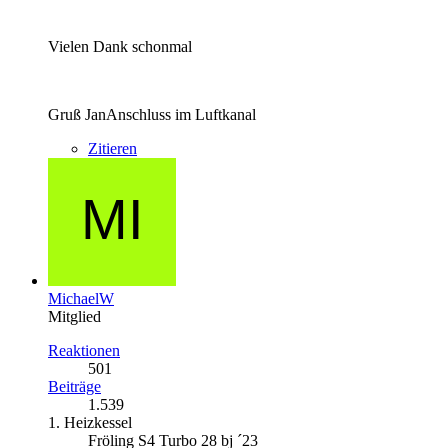
Vielen Dank schonmal
Gruß JanAnschluss im Luftkanal
Zitieren
MichaelW
Mitglied
Reaktionen
501
Beiträge
1.539
1. Heizkessel
Fröling S4 Turbo 28 bj ´23