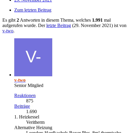
Zum letzten Beitrag
Es gibt
2
Antworten in diesem Thema, welches
1.991
mal
aufgerufen wurde. Der
letzte Beitrag
(
29. November 2021
) ist von
v-two
.
v-two
Senior Mitglied
Reaktionen
875
Beiträge
1.690
1. Heizkessel
Veritherm
Alternative Heizung
Leenders Hardkachels Boxer Plus, 8m² thermische