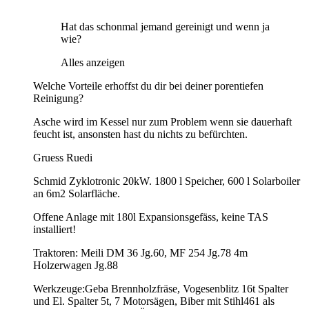
Hat das schonmal jemand gereinigt und wenn ja
wie?
Alles anzeigen
Welche Vorteile erhoffst du dir bei deiner porentiefen
Reinigung?
Asche wird im Kessel nur zum Problem wenn sie dauerhaft
feucht ist, ansonsten hast du nichts zu befürchten.
Gruess Ruedi
Schmid Zyklotronic 20kW. 1800 l Speicher, 600 l Solarboiler
an 6m2 Solarfläche.
Offene Anlage mit 180l Expansionsgefäss, keine TAS
installiert!
Traktoren: Meili DM 36 Jg.60, MF 254 Jg.78 4m
Holzerwagen Jg.88
Werkzeuge:Geba Brennholzfräse, Vogesenblitz 16t Spalter
und El. Spalter 5t, 7 Motorsägen, Biber mit Stihl461 als