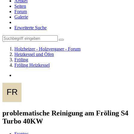
Artikel
Seiten
Forum
Galerie
Erweiterte Suche
Holzheizer - Holzvergaser - Forum
Heizkessel und Öfen
Fröling
Fröling Heizkessel
problematische Reinigung am Fröling S4
Turbo 40KW
Frantec