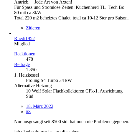
Antrieb. + Jede Art von Äxten!
Für Spass und Stromlose Zeiten: Küchenherd TL- Tech Bo
80 mit ca 8kW
Total 220 m2 beheiztes Chalet, total ca 10-12 Ster pro Saison.
Zitieren
Ruedi1952
Mitglied
Reaktionen
478
Beiträge
1.850
1. Heizkessel
Fröling S4 Turbo 34 kW
Alternative Heizung
10 Wolf Solar Flachkollektoren CFk-1, Ausrichtung
Süd
18. März 2022
#8
Nur ausgesaugt seit 8500 std. hat noch nie Probleme gegeben.
Ich glaube du machst zu oft sauber.