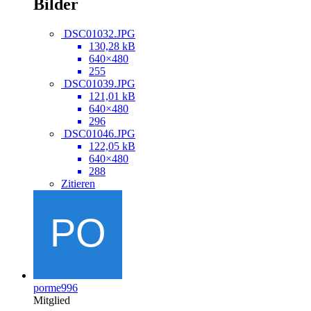
Bilder
DSC01032.JPG
130,28 kB
640×480
255
DSC01039.JPG
121,01 kB
640×480
296
DSC01046.JPG
122,05 kB
640×480
288
Zitieren
porme996
Mitglied