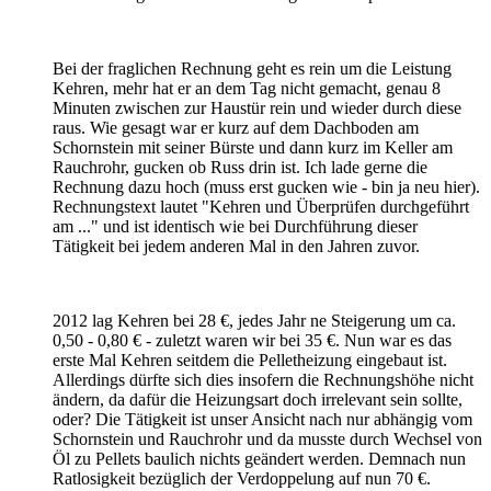
Bei der fraglichen Rechnung geht es rein um die Leistung
Kehren, mehr hat er an dem Tag nicht gemacht, genau 8
Minuten zwischen zur Haustür rein und wieder durch diese
raus. Wie gesagt war er kurz auf dem Dachboden am
Schornstein mit seiner Bürste und dann kurz im Keller am
Rauchrohr, gucken ob Russ drin ist. Ich lade gerne die
Rechnung dazu hoch (muss erst gucken wie - bin ja neu hier).
Rechnungstext lautet "Kehren und Überprüfen durchgeführt
am ..." und ist identisch wie bei Durchführung dieser
Tätigkeit bei jedem anderen Mal in den Jahren zuvor.
2012 lag Kehren bei 28 €, jedes Jahr ne Steigerung um ca.
0,50 - 0,80 € - zuletzt waren wir bei 35 €. Nun war es das
erste Mal Kehren seitdem die Pelletheizung eingebaut ist.
Allerdings dürfte sich dies insofern die Rechnungshöhe nicht
ändern, da dafür die Heizungsart doch irrelevant sein sollte,
oder? Die Tätigkeit ist unser Ansicht nach nur abhängig vom
Schornstein und Rauchrohr und da musste durch Wechsel von
Öl zu Pellets baulich nichts geändert werden. Demnach nun
Ratlosigkeit bezüglich der Verdoppelung auf nun 70 €.