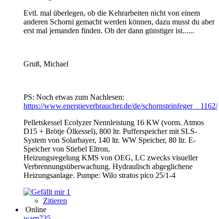
Evtl. mal überlegen, ob die Kehrarbeiten nicht von einem
anderen Schorni gemacht werden können, dazu musst du aber
erst mal jemanden finden. Ob der dann günstiger ist......
Gruß, Michael
PS: Noch etwas zum Nachlesen:
https://www.energieverbraucher.de/de/schornsteinfeger__1162/
Pelletskessel Ecolyzer Nennleistung 16 KW (vorm. Atmos
D15 + Brötje Ölkessel), 800 ltr. Pufferspeicher mit SLS-
System von Solarbayer, 140 ltr. WW Speicher, 80 ltr. E-
Speicher von Stiebel Eltron,
Heizungsregelung KMS von OEG, LC zwecks visueller
Verbrennungsüberwachung. Hydraulisch abgeglichene
Heizungsanlage. Pumpe: Wilo stratos pico 25/1-4
1
Zitieren
Online
warp735