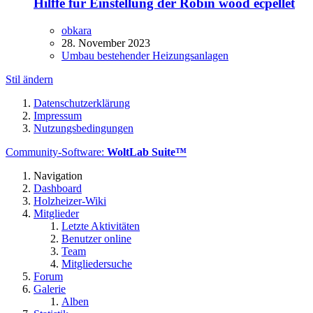
Hilffe für Einstellung der Robin wood ecpellet
obkara
28. November 2023
Umbau bestehender Heizungsanlagen
Stil ändern
Datenschutzerklärung
Impressum
Nutzungsbedingungen
Community-Software:
WoltLab Suite™
Navigation
Dashboard
Holzheizer-Wiki
Mitglieder
Letzte Aktivitäten
Benutzer online
Team
Mitgliedersuche
Forum
Galerie
Alben