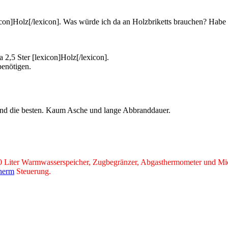
exicon]Holz[/lexicon]. Was würde ich da an Holzbriketts brauchen? Hab
a 2,5 Ster [lexicon]Holz[/lexicon].
benötigen.
stand die besten. Kaum Asche und lange Abbranddauer.
0 Liter Warmwasserspeicher, Zugbegränzer, Abgasthermometer und Mic
herm
Steuerung.