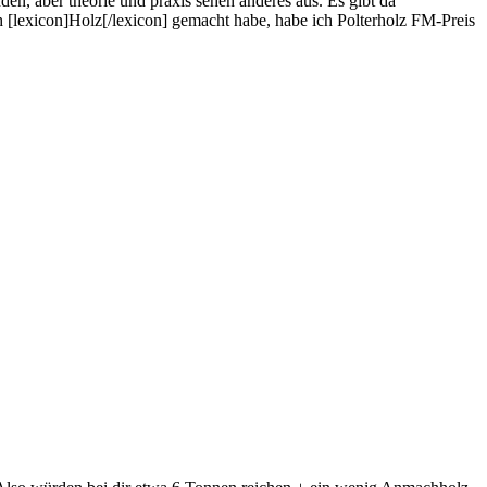
en, aber theorie und praxis sehen anderes aus. Es gibt da
[lexicon]Holz[/lexicon] gemacht habe, habe ich Polterholz FM-Preis