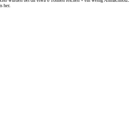
 Also würden bei dir etwa 6 Tonnen reichen + ein wenig Anmachholz.
s her.