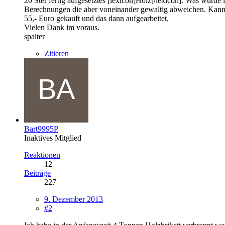
20 Ster fertig aufgesetztes [lexicon]Holz[/lexicon]. Was würde
Berechnungen die aber voneinander gewaltig abweichen. Kann 
55,- Euro gekauft und das dann aufgearbeitet.
Vielen Dank im voraus.
spalter
Zitieren
Bart9995P
Inaktives Mitglied
Reaktionen
12
Beiträge
227
9. Dezember 2013
#2