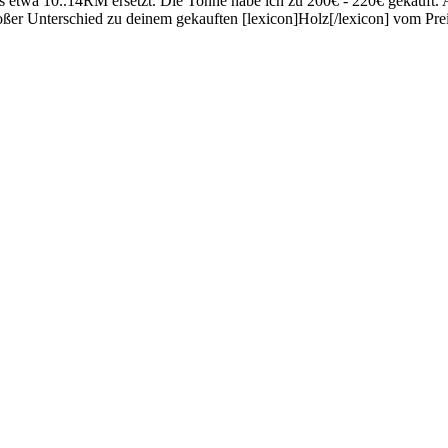
as etwa 10..14RM ersetzt. Die Tonne habe ich zu 200€ - 220€ gekauft.
ßer Unterschied zu deinem gekauften [lexicon]Holz[/lexicon] vom Prei