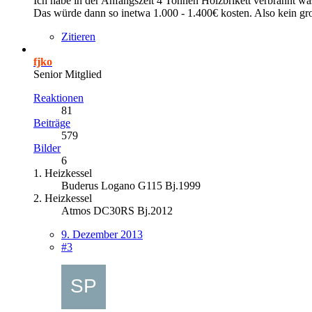
Ich habe in der Anfangszeit 4 Tonnen Holzbrikett verbrannt w
Das würde dann so inetwa 1.000 - 1.400€ kosten. Also kein gro
Zitieren
fjko
Senior Mitglied
Reaktionen
81
Beiträge
579
Bilder
6
1. Heizkessel
Buderus Logano G115 Bj.1999
2. Heizkessel
Atmos DC30RS Bj.2012
9. Dezember 2013
#3