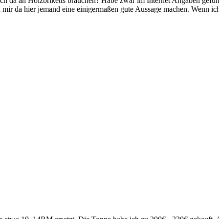
 ich da an Holzbriketts brauchen? Habe zwar im Internet Angaben gefund
mir da hier jemand eine einigermaßen gute Aussage machen. Wenn ich 