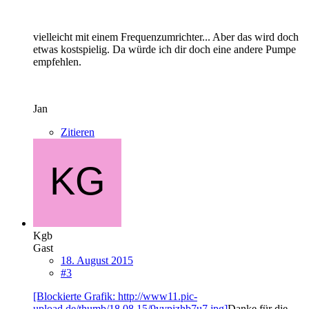
vielleicht mit einem Frequenzumrichter... Aber das wird doch
etwas kostspielig. Da würde ich dir doch eine andere Pumpe
empfehlen.
Jan
Zitieren
Kgb
Gast
18. August 2015
#3
[Blockierte Grafik: http://www11.pic-
upload.de/thumb/18.08.15/9vypizhb7u7.jpg]
Danke für die